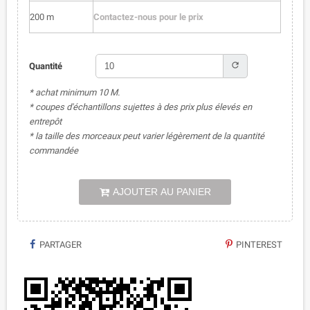
200 m
Contactez-nous pour le prix
refresh
Quantité
* achat minimum 10 M.
* coupes d'échantillons sujettes à des prix plus élevés en
entrepôt
* la taille des morceaux peut varier légèrement de la quantité
commandée
AJOUTER AU PANIER
PARTAGER
PINTEREST