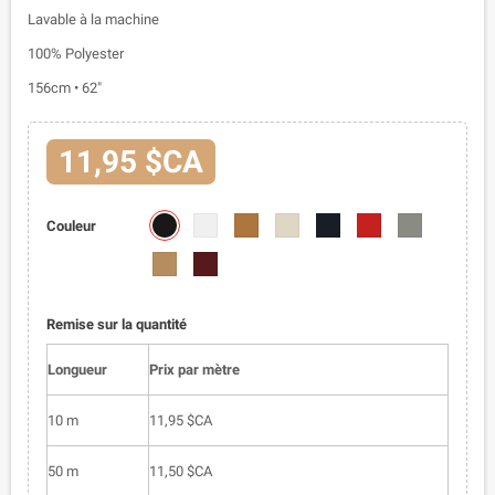
Lavable à la machine
100% Polyester
156cm • 62"
11,95 $CA
1112-
1112-
1112-
1112-
1112-
1112-
1112-
Couleur
01
02
03
04
05
06
07
1112-
1112-
08
09
Remise sur la quantité
Longueur
Prix par mètre
10 m
11,95 $CA
50 m
11,50 $CA