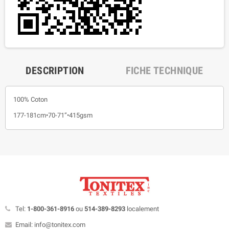
DESCRIPTION
FICHE TECHNIQUE
100% Coton
177-181cm•70-71”•415gsm
Tel:
1-800-361-8916
ou
514-389-8293
localement
Email: info@tonitex.com