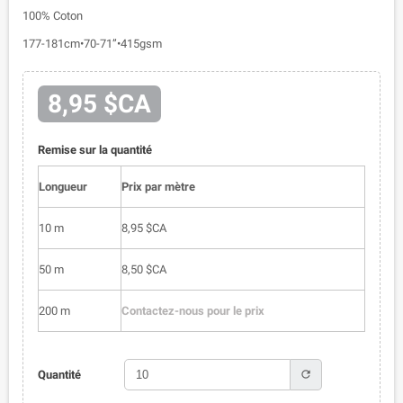
100% Coton
177-181cm•70-71”•415gsm
8,95 $CA
Remise sur la quantité
Longueur
Prix par mètre
10 m
8,95 $CA
50 m
8,50 $CA
200 m
Contactez-nous pour le prix
refresh
Quantité