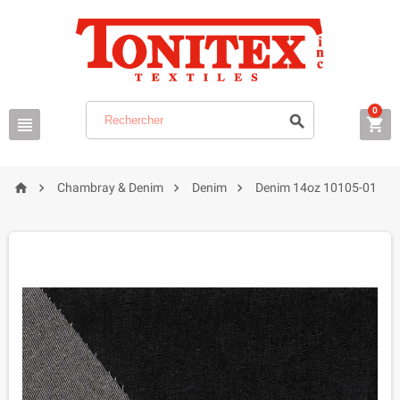
0







Chambray & Denim
Denim
Denim 14oz 10105-01