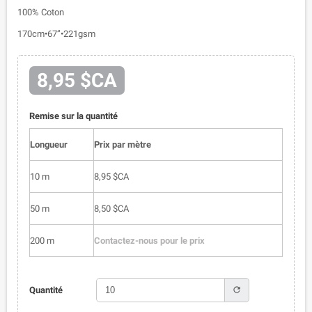
100% Coton
170cm•67”•221gsm
8,95 $CA
Remise sur la quantité
Longueur
Prix par mètre
10 m
8,95 $CA
50 m
8,50 $CA
200 m
Contactez-nous pour le prix
refresh
Quantité