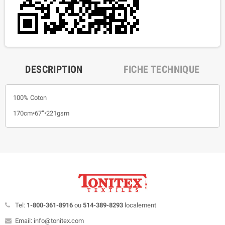
DESCRIPTION
FICHE TECHNIQUE
100% Coton
170cm•67”•221gsm
Tel:
1-800-361-8916
ou
514-389-8293
localement
Email: info@tonitex.com