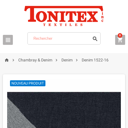
0







Chambray & Denim
Denim
Denim 1522-16
NOUVEAU PRODUIT