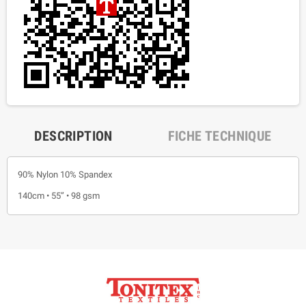
DESCRIPTION
FICHE TECHNIQUE
90% Nylon 10% Spandex
140cm • 55” • 98 gsm