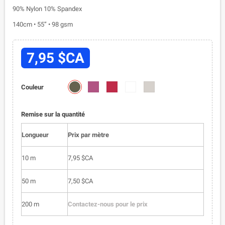
90% Nylon 10% Spandex
140cm • 55” • 98 gsm
7,95 $CA
1908-
1908-
1908-
1908-
1908-
Couleur
1
2
3
4
6
Remise sur la quantité
Longueur
Prix par mètre
10 m
7,95 $CA
50 m
7,50 $CA
200 m
Contactez-nous pour le prix