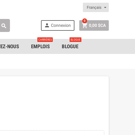
Français
0


Connexion
0,00 $CA

CARRIÈRES
BLOGUE
EZ-NOUS
EMPLOIS
BLOGUE