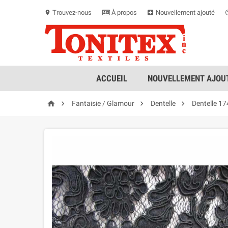
Trouvez-nous
À propos
Nouvellement ajouté
location_on
ACCUEIL
NOUVELLEMENT AJOUT




Fantaisie / Glamour
Dentelle
Dentelle 17