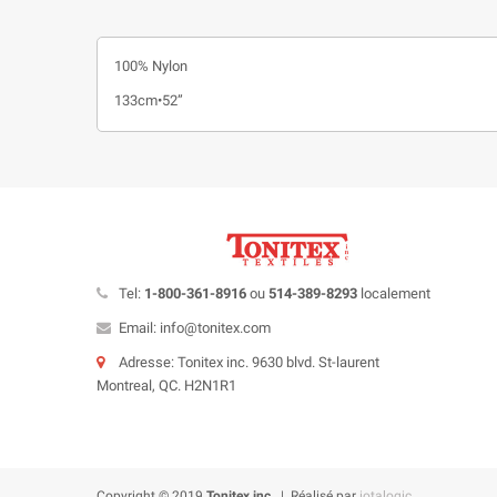
100% Nylon
133cm•52”
Tel:
1-800-361-8916
ou
514-389-8293
localement
Email: info@tonitex.com
Adresse: Tonitex inc. 9630 blvd. St-laurent
Montreal, QC. H2N1R1
Copyright © 2019
Tonitex inc.
| Réalisé par
iotalogic