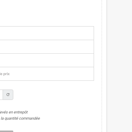
e prix
refresh
levés en entrepôt
de la quantité commandée