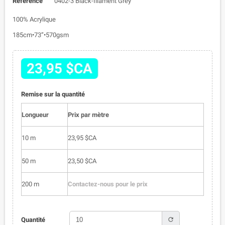
Référence
0402-3 Black-filament Grey
100% Acrylique
185cm•73”•570gsm
23,95 $CA
Remise sur la quantité
Longueur
Prix par mètre
10 m
23,95 $CA
50 m
23,50 $CA
200 m
Contactez-nous pour le prix
refresh
Quantité