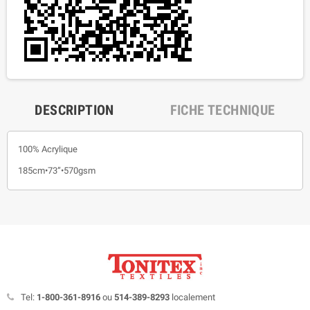
DESCRIPTION
FICHE TECHNIQUE
100% Acrylique
185cm•73”•570gsm
Tel:
1-800-361-8916
ou
514-389-8293
localement