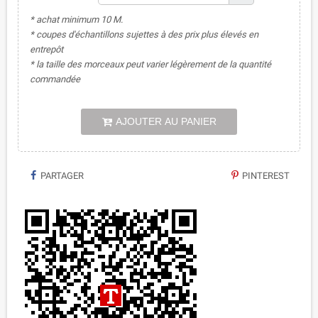
* achat minimum 10 M.
* coupes d'échantillons sujettes à des prix plus élevés en
entrepôt
* la taille des morceaux peut varier légèrement de la quantité
commandée
AJOUTER AU PANIER
PARTAGER
PINTEREST