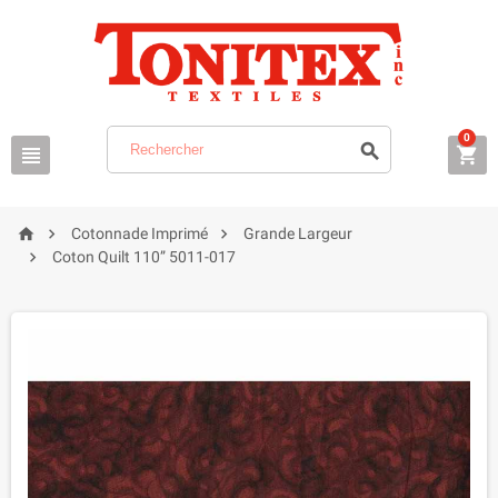
0






Cotonnade Imprimé
Grande Largeur

Coton Quilt 110” 5011-017