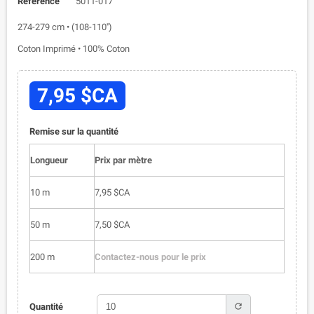
Référence
5011-017
274-279 cm • (108-110'')
Coton Imprimé • 100% Coton
7,95 $CA
Remise sur la quantité
Longueur
Prix par mètre
10 m
7,95 $CA
50 m
7,50 $CA
200 m
Contactez-nous pour le prix
refresh
Quantité