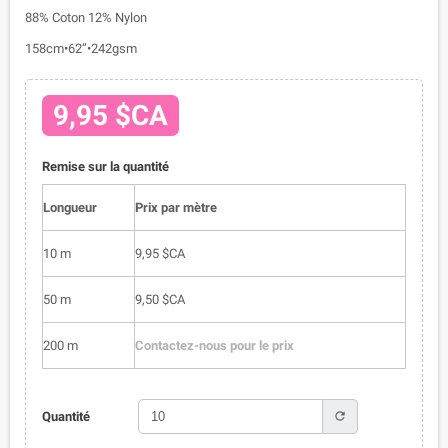
88% Coton 12% Nylon
158cm•62”•242gsm
9,95 $CA
Remise sur la quantité
Longueur
Prix par mètre
10 m
9,95 $CA
50 m
9,50 $CA
200 m
Contactez-nous pour le prix
refresh
Quantité