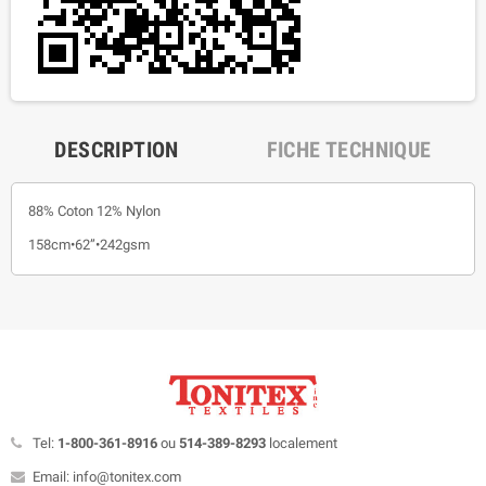
DESCRIPTION
FICHE TECHNIQUE
88% Coton 12% Nylon
158cm•62”•242gsm
Tel:
1-800-361-8916
ou
514-389-8293
localement
Email: info@tonitex.com