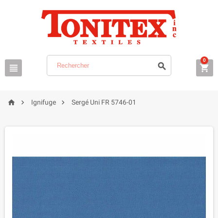
0






Ignifuge
Sergé Uni FR 5746-01