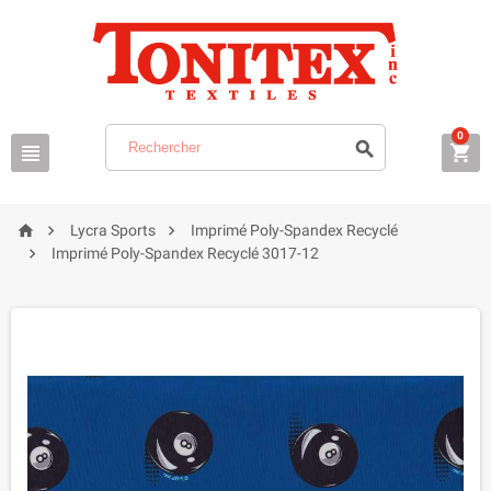
0






Lycra Sports
Imprimé Poly-Spandex Recyclé

Imprimé Poly-Spandex Recyclé 3017-12