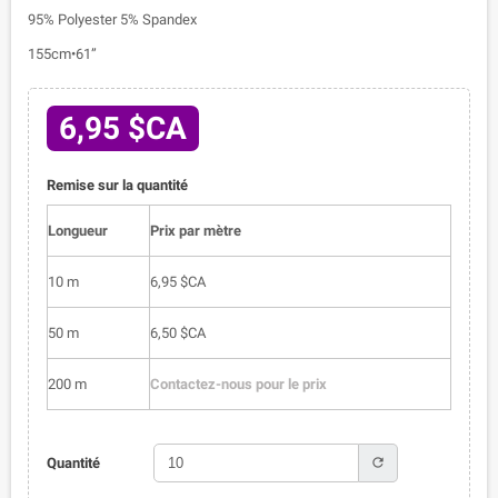
95% Polyester 5% Spandex
155cm•61”
6,95 $CA
Remise sur la quantité
Longueur
Prix par mètre
10 m
6,95 $CA
50 m
6,50 $CA
200 m
Contactez-nous pour le prix
refresh
Quantité