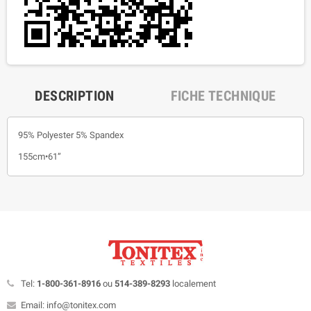
DESCRIPTION
FICHE TECHNIQUE
95% Polyester 5% Spandex
155cm•61”
Tel:
1-800-361-8916
ou
514-389-8293
localement
Email: info@tonitex.com