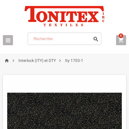
0






Interlock (ITY) et DTY
Ity 1703-1