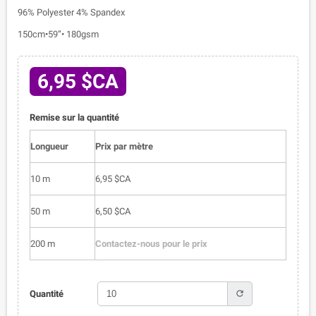
96% Polyester 4% Spandex
150cm•59”• 180gsm
6,95 $CA
Remise sur la quantité
Longueur
Prix par mètre
10 m
6,95 $CA
50 m
6,50 $CA
200 m
Contactez-nous pour le prix
refresh
Quantité