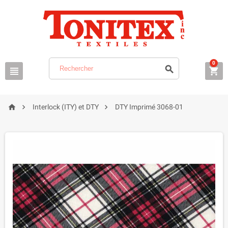
0






Interlock (ITY) et DTY
DTY Imprimé 3068-01