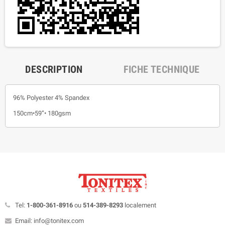
DESCRIPTION
FICHE TECHNIQUE
96% Polyester 4% Spandex
150cm•59”• 180gsm
Tel:
1-800-361-8916
ou
514-389-8293
localement
Email: info@tonitex.com