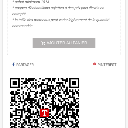
* achat minimum 10 M.
* coupes d'échantillons sujettes à des prix plus élevés en
entrepôt
* la taille des morceaux peut varier légèrement de la quantité
commandée
AJOUTER AU PANIER
PARTAGER
PINTEREST