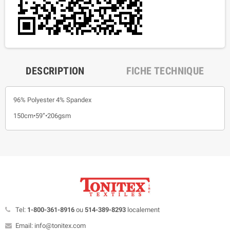
DESCRIPTION
FICHE TECHNIQUE
96% Polyester 4% Spandex
150cm•59”•206gsm
Tel:
1-800-361-8916
ou
514-389-8293
localement
Email: info@tonitex.com