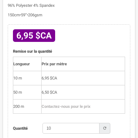
96% Polyester 4% Spandex
150cm•59”•206gsm
6,95 $CA
Remise sur la quantité
Longueur
Prix par mètre
10 m
6,95 $CA
50 m
6,50 $CA
200 m
Contactez-nous pour le prix
refresh
Quantité