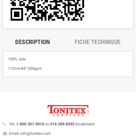
DESCRIPTION
FICHE TECHNIQUE
100% Jute
112cm•44”•260gsm
Tel:
1-800-361-8916
ou
514-389-8293
localement
Email: info@tonitex.com