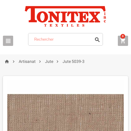
0







Artisanat
Jute
Jute 5039-3