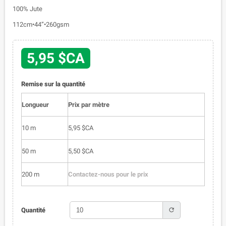
100% Jute
112cm•44”•260gsm
5,95 $CA
Remise sur la quantité
Longueur
Prix par mètre
10 m
5,95 $CA
50 m
5,50 $CA
200 m
Contactez-nous pour le prix
refresh
Quantité