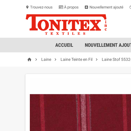
Trouvez-nous
À propos
Nouvellement ajouté
location_on
ACCUEIL
NOUVELLEMENT AJOUT




Laine
Laine Teinte en Fil
Laine Stof 5532