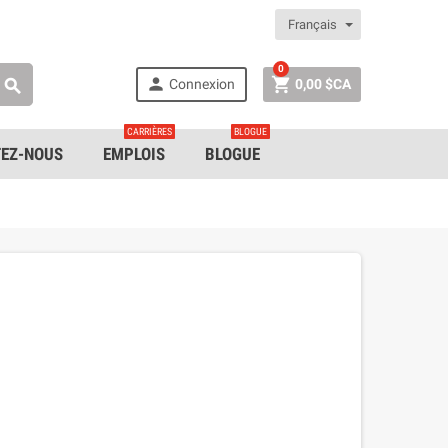
Français
0


Connexion
0,00 $CA

CARRIÈRES
BLOGUE
EZ-NOUS
EMPLOIS
BLOGUE