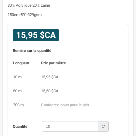
80% Acrylique 20% Laine
150cm•59”•329gsm
15,95 $CA
Remise sur la quantité
Longueur
Prix par mètre
10 m
15,95 $CA
50 m
15,50 $CA
200 m
Contactez-nous pour le prix
refresh
Quantité