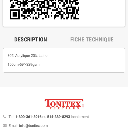
DESCRIPTION
FICHE TECHNIQUE
80% Acrylique 20% Laine
150cm•59”•329gsm
Tel:
1-800-361-8916
ou
514-389-8293
localement
Email: info@tonitex.com