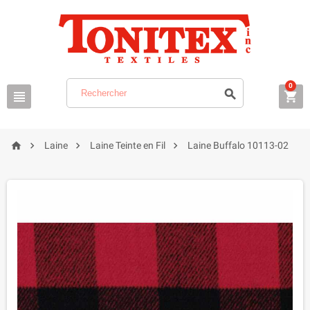
0







Laine
Laine Teinte en Fil
Laine Buffalo 10113-02