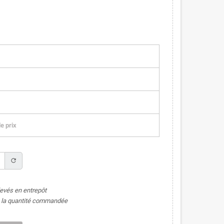
e prix
refresh
levés en entrepôt
de la quantité commandée