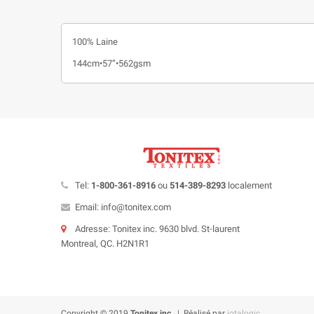
100% Laine
144cm•57”•562gsm
Tel:
1-800-361-8916
ou
514-389-8293
localement
Email: info@tonitex.com
Adresse: Tonitex inc. 9630 blvd. St-laurent
Montreal, QC. H2N1R1
Copyright © 2019
Tonitex inc.
| Réalisé par
iotalogic