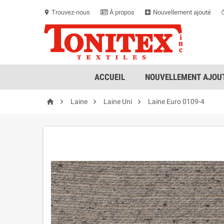
Trouvez-nous
À propos
Nouvellement ajouté
location_on
ACCUEIL
NOUVELLEMENT AJOUT




Laine
Laine Uni
Laine Euro 0109-4