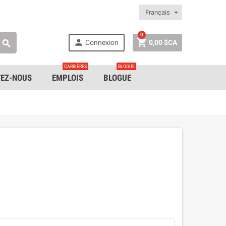
Français
0


Connexion
0,00 $CA

CARRIÈRES
BLOGUE
EZ-NOUS
EMPLOIS
BLOGUE