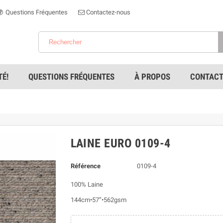
Questions Fréquentes
Contactez-nous
É!
QUESTIONS FRÉQUENTES
À PROPOS
CONTACT
LAINE EURO 0109-4
Référence
0109-4
100% Laine
144cm•57”•562gsm