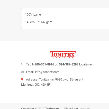
100% Laine
145cm•57”•543gsm
Tel:
1-800-361-8916
ou
514-389-8293
localement
Email: info@tonitex.com
Adresse: Tonitex inc. 9630 blvd. St-laurent
Montreal, QC. H2N1R1
Copyright © 2019
Tonitex inc.
| Réalisé par
iotalogic