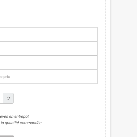
e prix
refresh
levés en entrepôt
de la quantité commandée