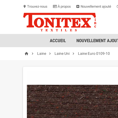
Trouvez-nous
À propos
Nouvellement ajouté
location_on
ACCUEIL
NOUVELLEMENT AJOUT




Laine
Laine Uni
Laine Euro 0109-10