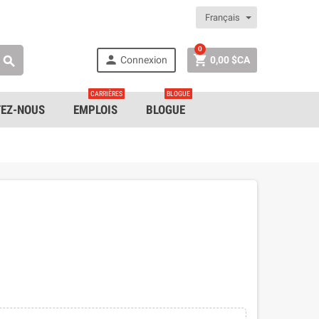
Français
0


Connexion
0,00 $CA

CARRIÈRES
BLOGUE
EZ-NOUS
EMPLOIS
BLOGUE