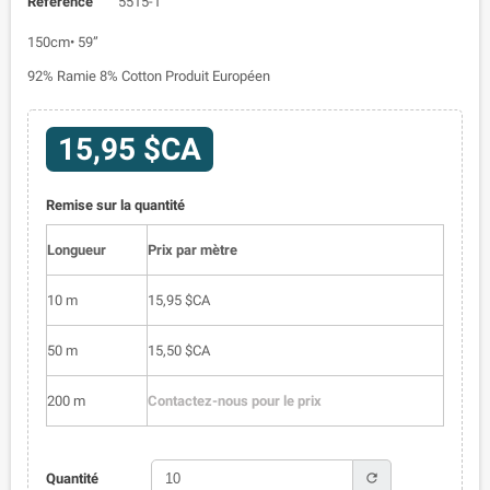
Référence
5515-1
150cm• 59”
92% Ramie 8% Cotton Produit Européen
15,95 $CA
Remise sur la quantité
Longueur
Prix par mètre
10 m
15,95 $CA
50 m
15,50 $CA
200 m
Contactez-nous pour le prix
refresh
Quantité