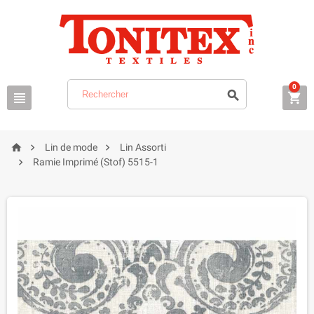
0






Lin de mode
Lin Assorti

Ramie Imprimé (Stof) 5515-1