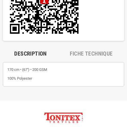
DESCRIPTION
FICHE TECHNIQUE
170 cm • (67'') • 200 GSM
100% Polyester