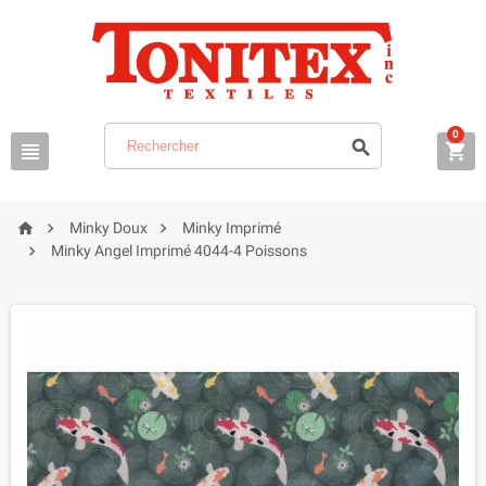
0






Minky Doux
Minky Imprimé

Minky Angel Imprimé 4044-4 Poissons