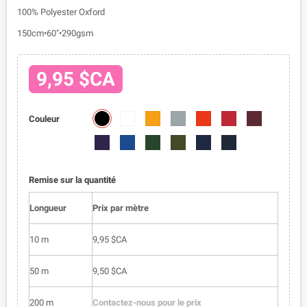
100% Polyester Oxford
150cm•60"•290gsm
9,95 $CA
2009-
2009-
2009-
2009-
2009-
2009-
2009-
Couleur
01
02
03
04
05
06
07
2009-
2009-
2009-
2009-
2009-
2009-
08
09
010
011
012
013
Remise sur la quantité
Longueur
Prix par mètre
10 m
9,95 $CA
50 m
9,50 $CA
200 m
Contactez-nous pour le prix