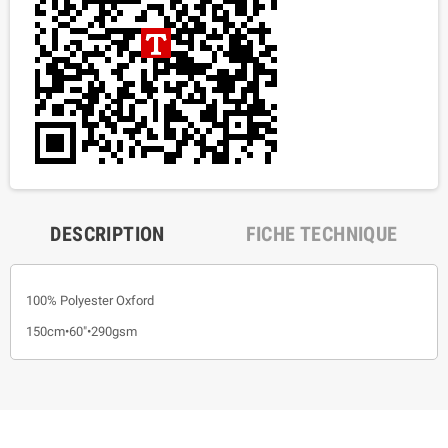
DESCRIPTION
FICHE TECHNIQUE
100% Polyester Oxford
150cm•60"•290gsm