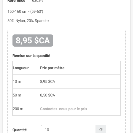
Référence
6302-7
150-160 cm • (59-63'')
80% Nylon, 20% Spandex
8,95 $CA
Remise sur la quantité
Longueur
Prix par mètre
10 m
8,95 $CA
50 m
8,50 $CA
200 m
Contactez-nous pour le prix
refresh
Quantité