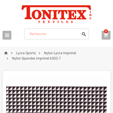
0






Lycra Sports
Nylon Lycra Imprimé

Nylon Spandex Imprimé 6302-7