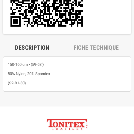
DESCRIPTION
FICHE TECHNIQUE
150-160 cm • (59-63'')
80% Nylon, 20% Spandex
(S2-B1-30)