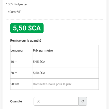
100% Polyester
140cm•55”
5,50 $CA
Remise sur la quantité
Longueur
Prix par mètre
10 m
5,95 $CA
50 m
5,50 $CA
200 m
Contactez-nous pour le prix
refresh
Quantité