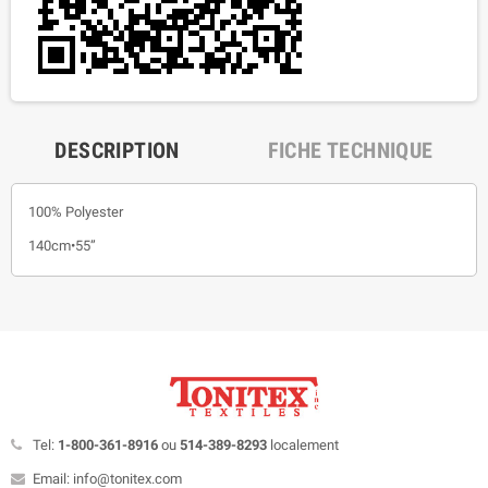
DESCRIPTION
FICHE TECHNIQUE
100% Polyester
140cm•55”
Tel:
1-800-361-8916
ou
514-389-8293
localement
Email: info@tonitex.com