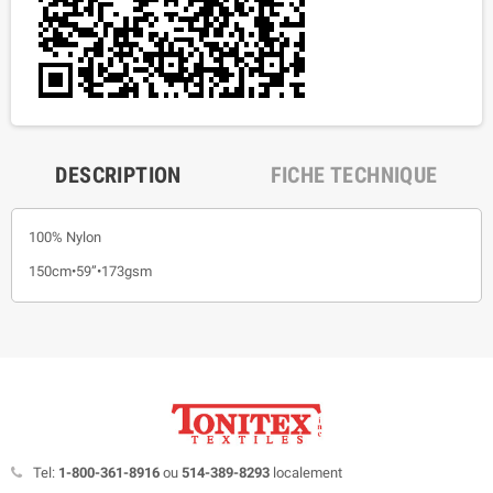
DESCRIPTION
FICHE TECHNIQUE
100% Nylon
150cm•59”•173gsm
Tel:
1-800-361-8916
ou
514-389-8293
localement