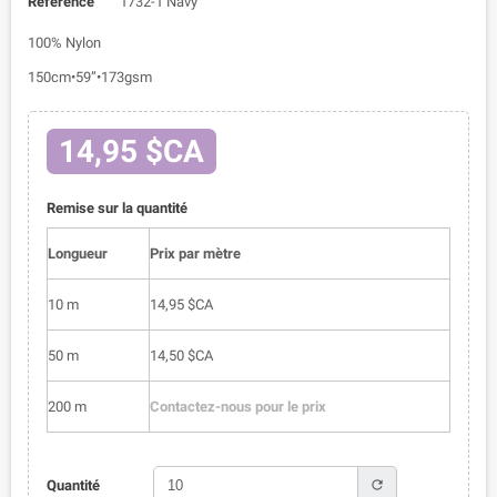
Référence
1732-1 Navy
100% Nylon
150cm•59”•173gsm
14,95 $CA
Remise sur la quantité
Longueur
Prix par mètre
10 m
14,95 $CA
50 m
14,50 $CA
200 m
Contactez-nous pour le prix
refresh
Quantité