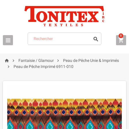
0






Fantaisie / Glamour
Peau de Pêche Unie & Imprimés

Peau de Pêche Imprimé 6911-010