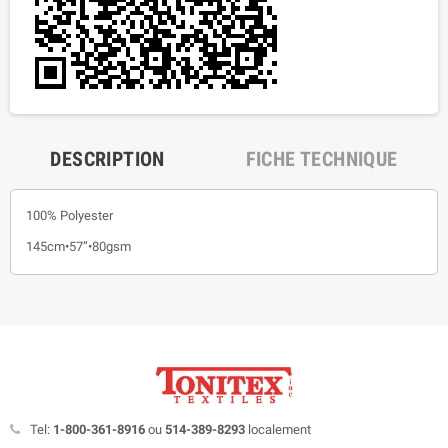
DESCRIPTION
FICHE TECHNIQUE
100% Polyester
145cm•57”•80gsm
Tel:
1-800-361-8916
ou
514-389-8293
localement