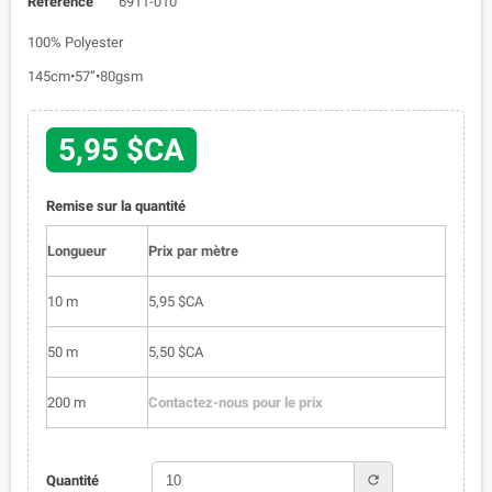
Référence
6911-010
100% Polyester
145cm•57”•80gsm
5,95 $CA
Remise sur la quantité
Longueur
Prix par mètre
10 m
5,95 $CA
50 m
5,50 $CA
200 m
Contactez-nous pour le prix
refresh
Quantité