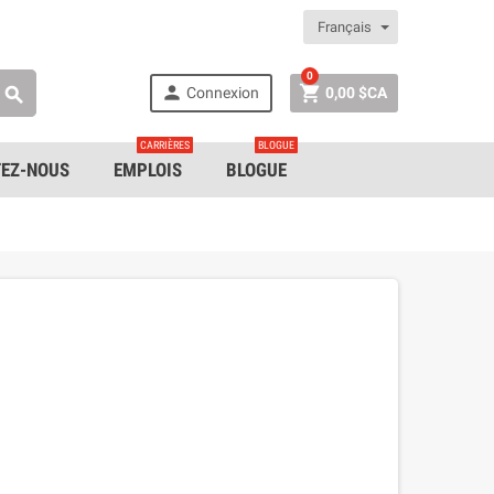
Français
0


Connexion
0,00 $CA

CARRIÈRES
BLOGUE
EZ-NOUS
EMPLOIS
BLOGUE