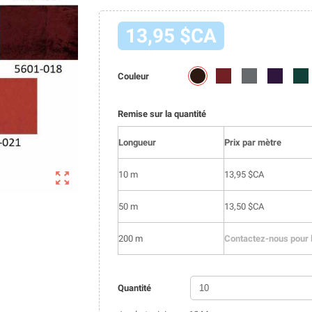
13,95 $CA
5601-
5601-
5601-
5601-
5601
Couleur
010
011
013
014
015
Remise sur la quantité
Longueur
Prix par mètre

10 m
13,95 $CA
50 m
13,50 $CA
200 m
Contactez-nous pour l
Quantité