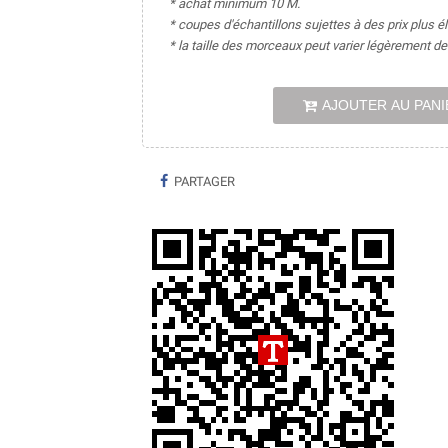
* achat minimum 10 M.
* coupes d'échantillons sujettes à des prix plus é
* la taille des morceaux peut varier légèrement 
AJOUTER AU PANI
PARTAGER