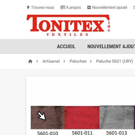
Trouvez-nous
À propos
Nouvellement ajouté
location_on
ACCUEIL
NOUVELLEMENT AJOUT




Artisanat
Peluches
Peluche 5601 (URY)