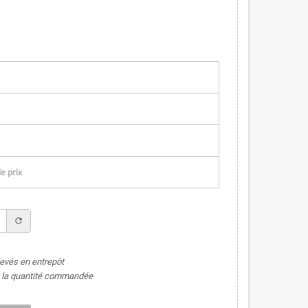
e prix
refresh
levés en entrepôt
de la quantité commandée