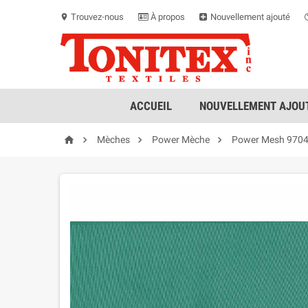
Trouvez-nous
À propos
Nouvellement ajouté
location_on
ACCUEIL
NOUVELLEMENT AJOUT




Mèches
Power Mèche
Power Mesh 9704