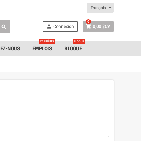
Français
0


Connexion
0,00 $CA

CARRIÈRES
BLOGUE
EZ-NOUS
EMPLOIS
BLOGUE