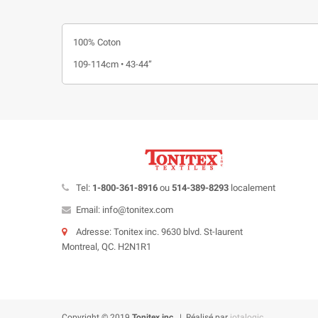
100% Coton
109-114cm • 43-44”
Tel:
1-800-361-8916
ou
514-389-8293
localement
Email: info@tonitex.com
Adresse: Tonitex inc. 9630 blvd. St-laurent
Montreal, QC. H2N1R1
Copyright © 2019
Tonitex inc.
| Réalisé par
iotalogic