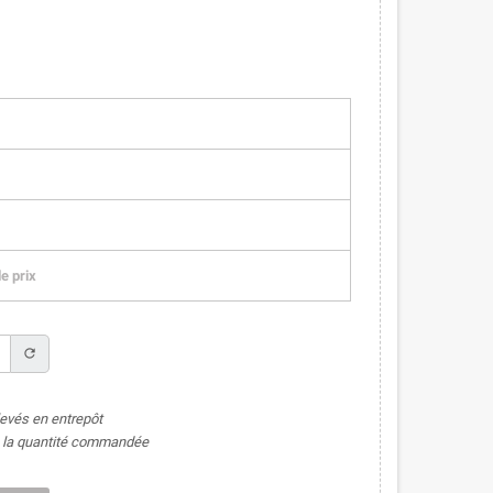
e prix
refresh
levés en entrepôt
de la quantité commandée