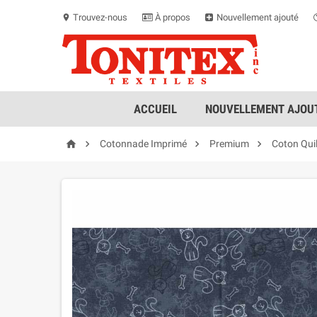
Trouvez-nous
À propos
Nouvellement ajouté
location_on
ACCUEIL
NOUVELLEMENT AJOUT




Cotonnade Imprimé
Premium
Coton Qui