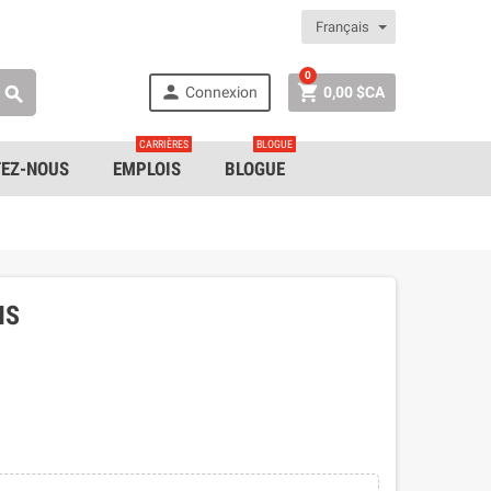
Français
0


Connexion
0,00 $CA

CARRIÈRES
BLOGUE
EZ-NOUS
EMPLOIS
BLOGUE
NS