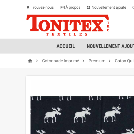
Trouvez-nous
À propos
Nouvellement ajouté
location_on
ACCUEIL
NOUVELLEMENT AJOUT




Cotonnade Imprimé
Premium
Coton Qui