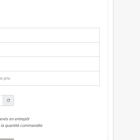
e prix
refresh
levés en entrepôt
de la quantité commandée