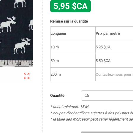
5,95 $CA
Remise sur la quantité
Longueur
Prix par mètre
10 m
5,95 $CA
50 m
5,50 $CA

200 m
Contactez-nous pour l
Quantité
* achat minimum 15 M.
* coupes d'échantillons sujettes à des prix plus é
* la taille des morceaux peut varier légèrement 