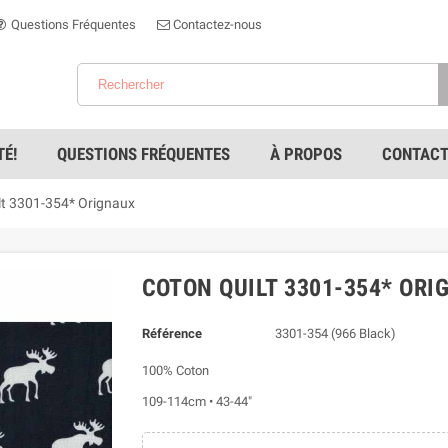
Questions Fréquentes
Contactez-nous
É!
QUESTIONS FRÉQUENTES
À PROPOS
CONTACT
lt 3301-354* Orignaux
COTON QUILT 3301-354* ORI
Référence
3301-354 (966 Black)
100% Coton
109-114cm • 43-44"