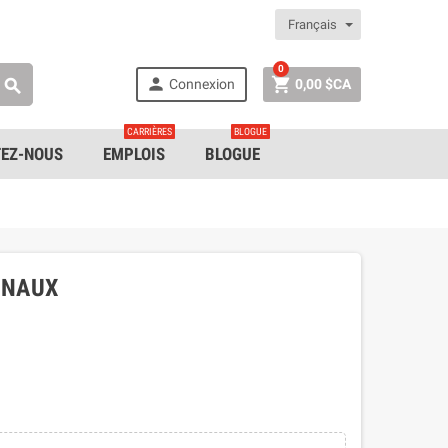
Français
0


Connexion
0,00 $CA

CARRIÈRES
BLOGUE
EZ-NOUS
EMPLOIS
BLOGUE
GNAUX