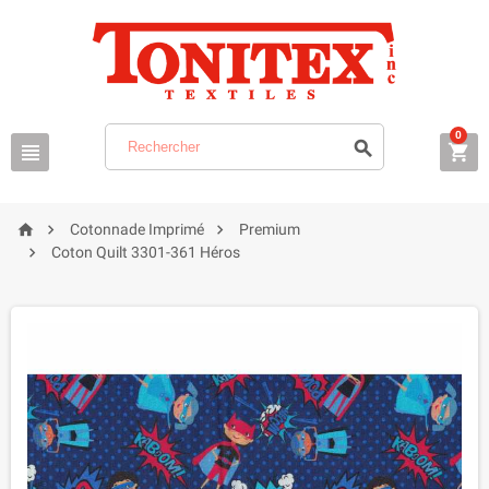
0






Cotonnade Imprimé
Premium

Coton Quilt 3301-361 Héros