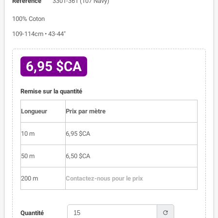
Référence
3301-361 (107 Navy)
100% Coton
109-114cm • 43-44"
6,95 $CA
Remise sur la quantité
Longueur
Prix par mètre
10 m
6,95 $CA
50 m
6,50 $CA
200 m
Contactez-nous pour le prix
refresh
Quantité