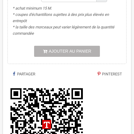
* achat minimum 15 M.
* coupes d'échantillons sujettes à des prix plus élevés en
entrepôt
* la taille des morceaux peut varier légèrement de la quantité
commandée
AJOUTER AU PANIER
PARTAGER
PINTEREST