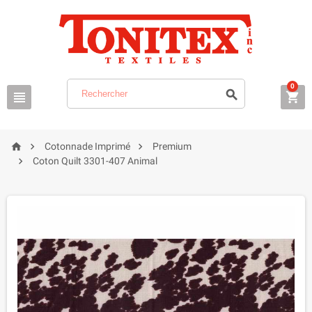
0






Cotonnade Imprimé
Premium

Coton Quilt 3301-407 Animal