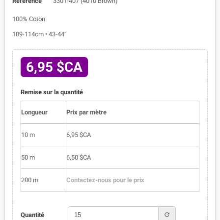
Référence
3301-407 (4010 Brown)
100% Coton
109-114cm • 43-44”
6,95 $CA
Remise sur la quantité
Longueur
Prix par mètre
10 m
6,95 $CA
50 m
6,50 $CA
200 m
Contactez-nous pour le prix
refresh
Quantité