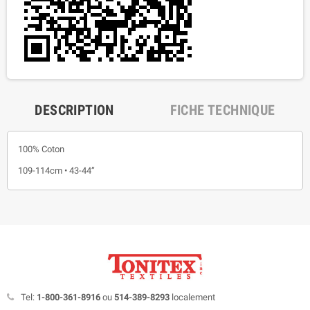
DESCRIPTION
FICHE TECHNIQUE
100% Coton
109-114cm • 43-44”
Tel:
1-800-361-8916
ou
514-389-8293
localement