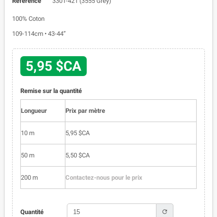
Référence
3301-421 (3555 Grey)
100% Coton
109-114cm • 43-44”
5,95 $CA
Remise sur la quantité
Longueur
Prix par mètre
10 m
5,95 $CA
50 m
5,50 $CA
200 m
Contactez-nous pour le prix
refresh
Quantité