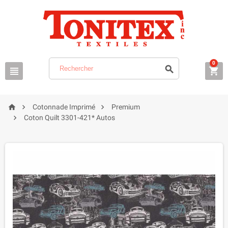
0






Cotonnade Imprimé
Premium

Coton Quilt 3301-421* Autos