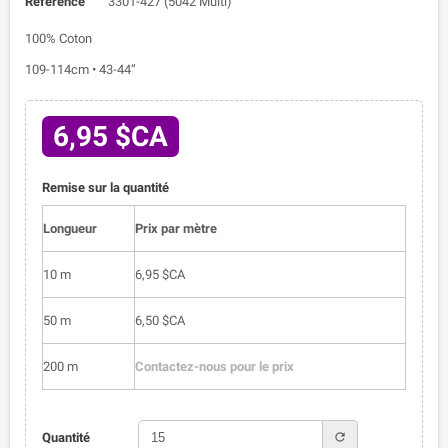
Référence
3301-427 (5042 Multi)
100% Coton
109-114cm • 43-44”
6,95 $CA
Remise sur la quantité
Longueur
Prix par mètre
10 m
6,95 $CA
50 m
6,50 $CA
200 m
Contactez-nous pour le prix
refresh
Quantité