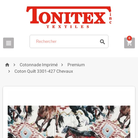
0






Cotonnade Imprimé
Premium

Coton Quilt 3301-427 Chevaux