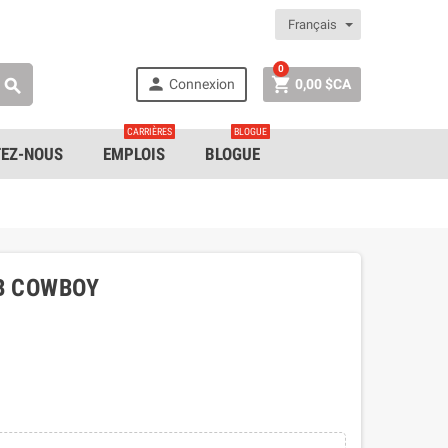
Français
0


Connexion
0,00 $CA

CARRIÈRES
BLOGUE
EZ-NOUS
EMPLOIS
BLOGUE
UB COWBOY