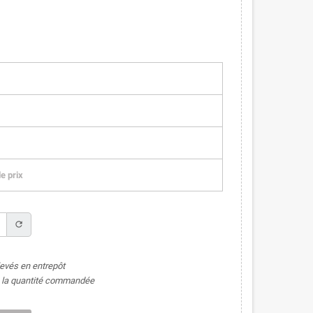
e prix
refresh
levés en entrepôt
de la quantité commandée