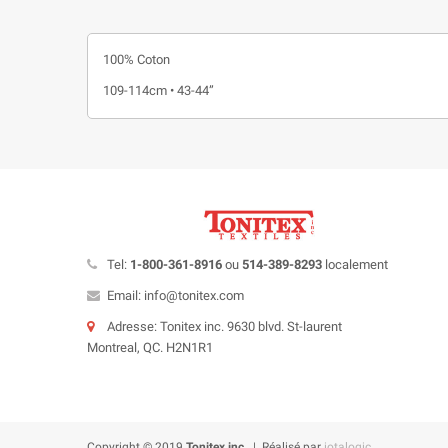
100% Coton
109-114cm • 43-44”
Tel:
1-800-361-8916
ou
514-389-8293
localement
Email: info@tonitex.com
Adresse: Tonitex inc. 9630 blvd. St-laurent
Montreal, QC. H2N1R1
Copyright © 2019
Tonitex inc.
| Réalisé par
iotalogic