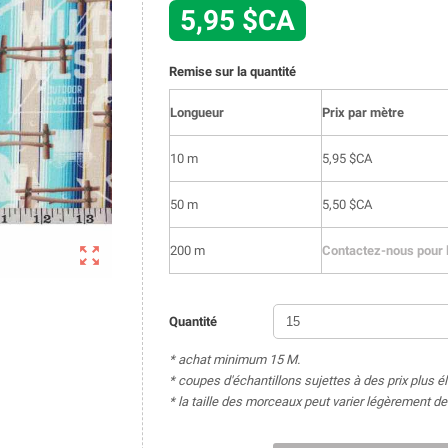
5,95 $CA
Remise sur la quantité
Longueur
Prix par mètre
10 m
5,95 $CA
50 m
5,50 $CA

200 m
Contactez-nous pour l
Quantité
* achat minimum 15 M.
* coupes d'échantillons sujettes à des prix plus é
* la taille des morceaux peut varier légèrement 