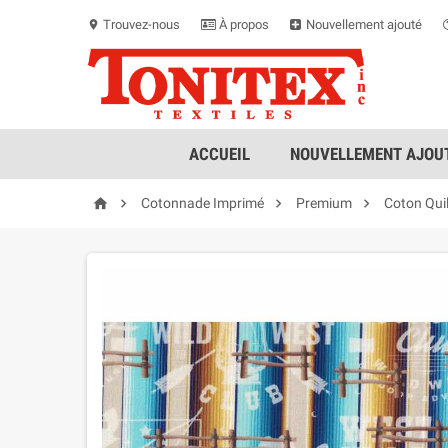
Trouvez-nous
À propos
Nouvellement ajouté
location_on
ACCUEIL
NOUVELLEMENT AJOUT




Cotonnade Imprimé
Premium
Coton Qui