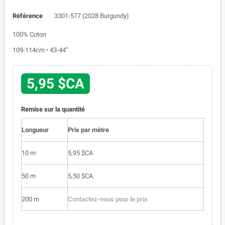
Référence
3301-577 (2028 Burgundy)
100% Coton
109-114cm • 43-44”
5,95 $CA
Remise sur la quantité
Longueur
Prix par mètre
10 m
5,95 $CA
50 m
5,50 $CA
200 m
Contactez-nous pour le prix