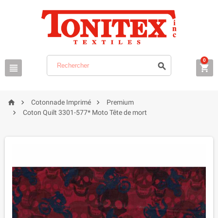
0






Cotonnade Imprimé
Premium

Coton Quilt 3301-577* Moto Tête de mort