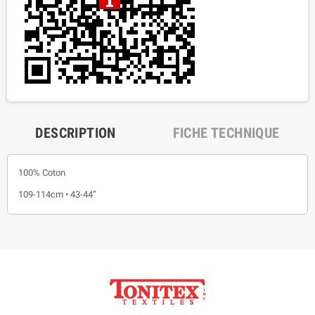
DESCRIPTION
FICHE TECHNIQUE
100% Coton
109-114cm • 43-44”