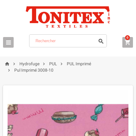
0







Hydrofuge
PUL
PUL Imprimé

Pul Imprimé 3008-10