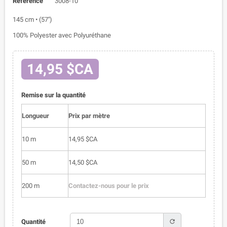
Référence
3008-10
145 cm • (57'')
100% Polyester avec Polyuréthane
14,95 $CA
Remise sur la quantité
Longueur
Prix par mètre
10 m
14,95 $CA
50 m
14,50 $CA
200 m
Contactez-nous pour le prix
refresh
Quantité