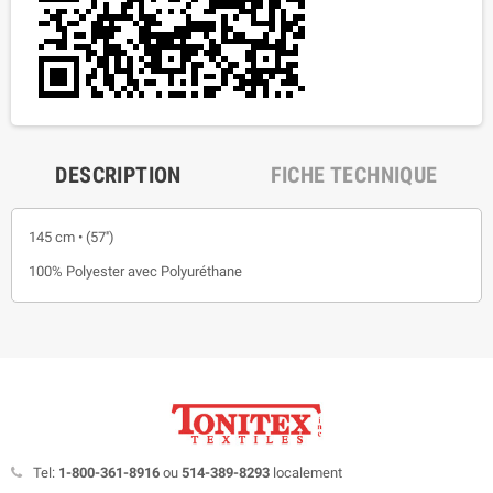
DESCRIPTION
FICHE TECHNIQUE
145 cm • (57'')
100% Polyester avec Polyuréthane
Tel:
1-800-361-8916
ou
514-389-8293
localement