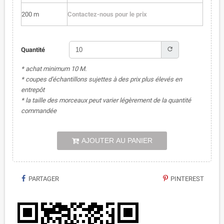
200 m
Contactez-nous pour le prix
refresh
Quantité
* achat minimum 10 M.
* coupes d'échantillons sujettes à des prix plus élevés en
entrepôt
* la taille des morceaux peut varier légèrement de la quantité
commandée
AJOUTER AU PANIER
PARTAGER
PINTEREST