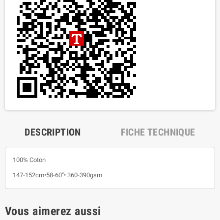
DESCRIPTION
FICHE TECHNIQUE
100% Coton
147-152cm•58-60"• 360-390gsm
Vous aimerez aussi