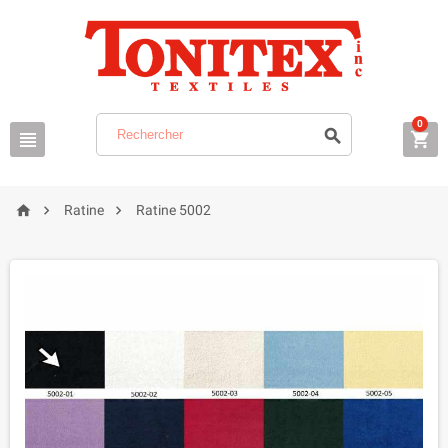
0






Ratine
Ratine 5002