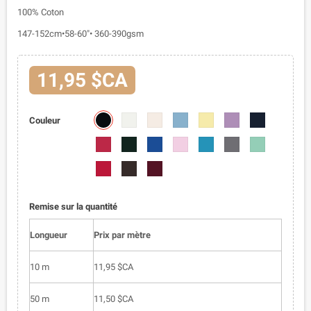
100% Coton
147-152cm•58-60"• 360-390gsm
11,95 $CA
5002-
5002-
5002-
5002-
5002-
5002-
5002-
Couleur
01
02
03
04
05
06
07
5002-
5002-
5002-
5002-
5002-
5002-
5002-
08
09
010
011
012
013
014
5002-
5002-
5002-
015
016
017
Remise sur la quantité
Longueur
Prix par mètre
10 m
11,95 $CA
50 m
11,50 $CA