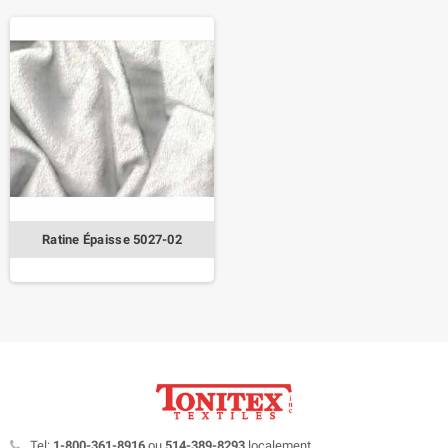
Ratine Épaisse 5027-02
Tel:
1-800-361-8916
ou
514-389-8293
localement