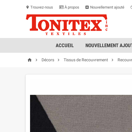
Trouvez-nous
À propos
Nouvellement ajouté
location_on
ACCUEIL
NOUVELLEMENT AJOUT




Décors
Tissus de Recouvrement
Recouv