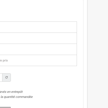
e prix
refresh
levés en entrepôt
de la quantité commandée