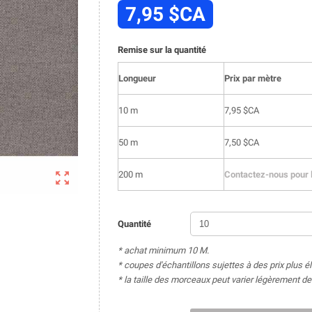
7,95 $CA
Remise sur la quantité
Longueur
Prix par mètre
10 m
7,95 $CA
50 m
7,50 $CA

200 m
Contactez-nous pour l
Quantité
* achat minimum 10 M.
* coupes d'échantillons sujettes à des prix plus é
* la taille des morceaux peut varier légèrement 