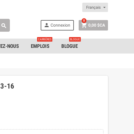
Français
0


Connexion
0,00 $CA

CARRIÈRES
BLOGUE
EZ-NOUS
EMPLOIS
BLOGUE
3-16