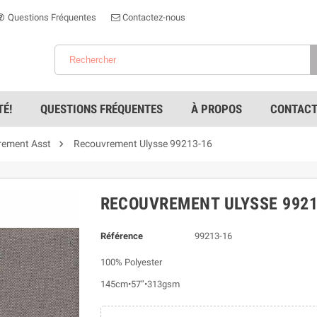
Questions Fréquentes
Contactez-nous
É!
QUESTIONS FRÉQUENTES
À PROPOS
CONTACT

rement Asst
Recouvrement Ulysse 99213-16
RECOUVREMENT ULYSSE 9921
Référence
99213-16
100% Polyester
145cm•57”•313gsm