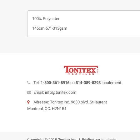
100% Polyester
145cm•57”•313gsm
Tel:
1-800-361-8916
ou
514-389-8293
localement
Email: info@tonitex.com
Adresse: Tonitex inc. 9630 blvd. St-laurent
Montreal, QC. H2N1R1
Copyright © 2019
Tonitex inc.
| Réalisé par
iotalogic