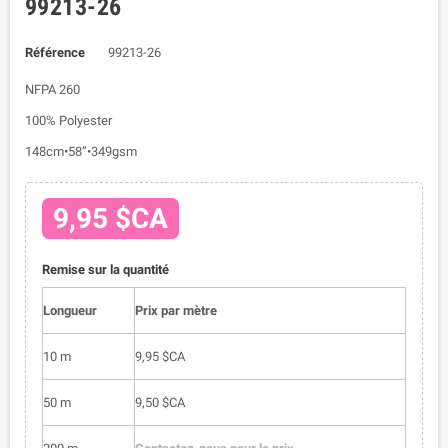
99213-26
Référence
99213-26
NFPA 260
100% Polyester
148cm•58”•349gsm
9,95 $CA
Remise sur la quantité
Longueur
Prix par mètre
10 m
9,95 $CA
50 m
9,50 $CA