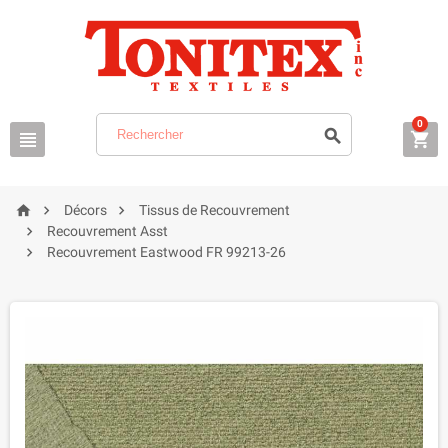
0






Décors
Tissus de Recouvrement

Recouvrement Asst

Recouvrement Eastwood FR 99213-26