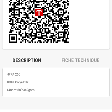
DESCRIPTION
FICHE TECHNIQUE
NFPA 260
100% Polyester
148cm•58”•349gsm