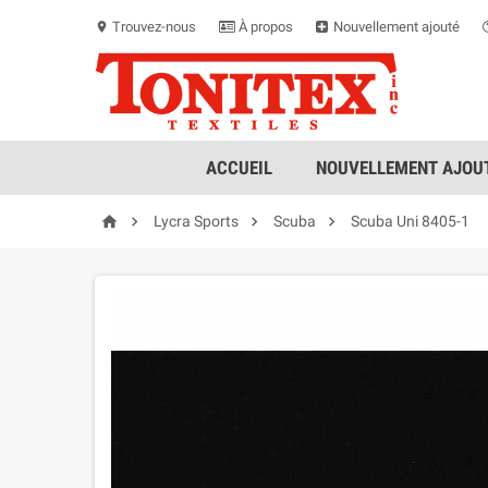
Trouvez-nous
À propos
Nouvellement ajouté
location_on
ACCUEIL
NOUVELLEMENT AJOUT




Lycra Sports
Scuba
Scuba Uni 8405-1