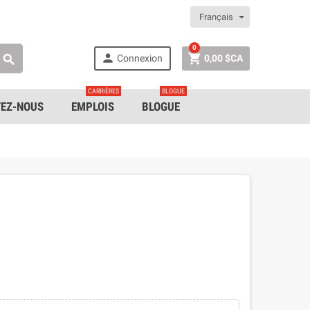
Français
0


Connexion
0,00 $CA

CARRIÈRES
BLOGUE
EZ-NOUS
EMPLOIS
BLOGUE