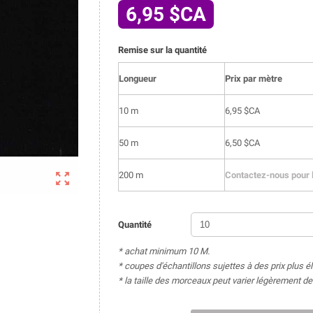
6,95 $CA
Remise sur la quantité
Longueur
Prix par mètre
10 m
6,95 $CA
50 m
6,50 $CA

200 m
Contactez-nous pour l
Quantité
* achat minimum 10 M.
* coupes d'échantillons sujettes à des prix plus é
* la taille des morceaux peut varier légèrement 