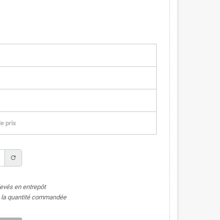
e prix
refresh
levés en entrepôt
de la quantité commandée