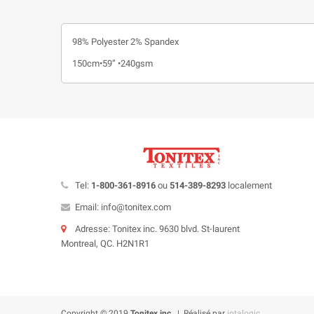
98% Polyester 2% Spandex
150cm•59” •240gsm
Tel:
1-800-361-8916
ou
514-389-8293
localement
Email: info@tonitex.com
Adresse: Tonitex inc. 9630 blvd. St-laurent
Montreal, QC. H2N1R1
Copyright © 2019
Tonitex inc.
| Réalisé par
iotalogic