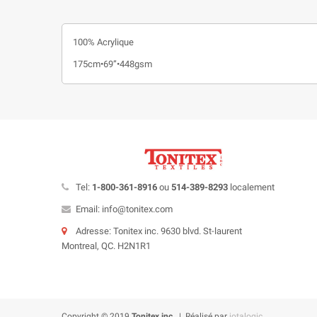
100% Acrylique
175cm•69”•448gsm
Tel:
1-800-361-8916
ou
514-389-8293
localement
Email: info@tonitex.com
Adresse: Tonitex inc. 9630 blvd. St-laurent
Montreal, QC. H2N1R1
Copyright © 2019
Tonitex inc.
| Réalisé par
iotalogic