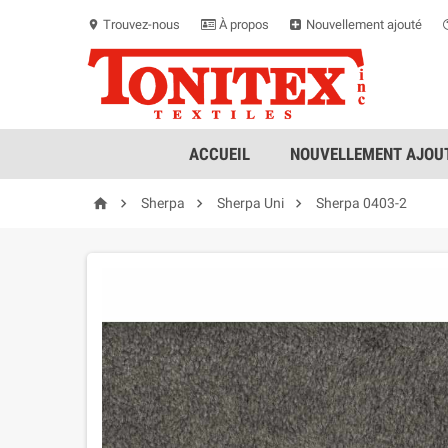
Trouvez-nous
À propos
Nouvellement ajouté
location_on
ACCUEIL
NOUVELLEMENT AJOUT




Sherpa
Sherpa Uni
Sherpa 0403-2