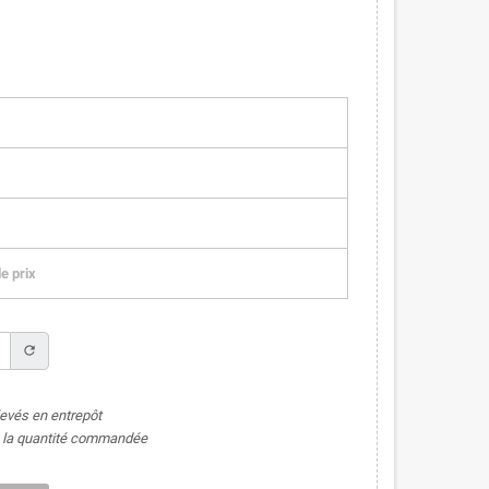
e prix
refresh
levés en entrepôt
de la quantité commandée