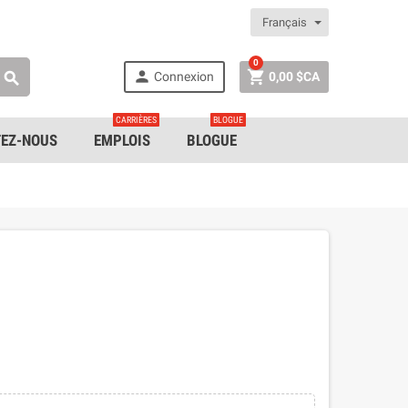
Français
0


Connexion
0,00 $CA

CARRIÈRES
BLOGUE
EZ-NOUS
EMPLOIS
BLOGUE