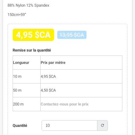
88% Nylon 12% Spandex
150cm•59”
4,95 $CA
13,95 $CA
Remise sur la quantité
Longueur
Prix par mètre
10 m
4,95 $CA
50 m
4,50 $CA
200 m
Contactez-nous pour le prix
refresh
Quantité