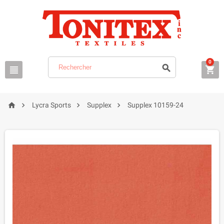
0







Lycra Sports
Supplex
Supplex 10159-24