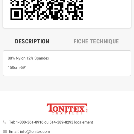
DESCRIPTION
FICHE TECHNIQUE
88% Nylon 12% Spandex
150cm•59”
Tel:
1-800-361-8916
ou
514-389-8293
localement
Email: info@tonitex.com