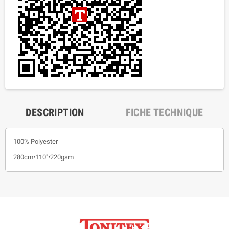
DESCRIPTION
FICHE TECHNIQUE
100% Polyester
280cm•110"•220gsm