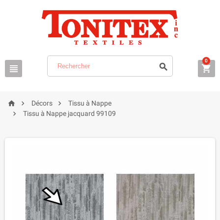
0






Décors
Tissu à Nappe

Tissu à Nappe jacquard 99109