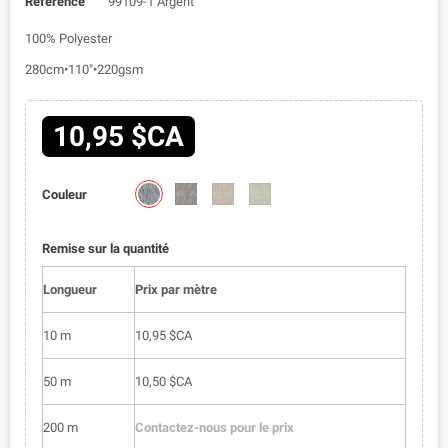
Référence
99109-1 Argent
100% Polyester
280cm•110"•220gsm
10,95 $CA
99109-
99109-
99109-
99109-
Couleur
1
2
3
4
Remise sur la quantité
Longueur
Prix par mètre
10 m
10,95 $CA
50 m
10,50 $CA
200 m
Contactez-nous pour le prix