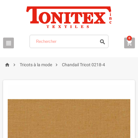
0






Tricots à la mode
Chandail Tricot 0218-4