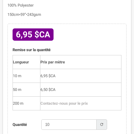
100% Polyester
150cm•59”•243gsm
6,95 $CA
Remise sur la quantité
Longueur
Prix par mètre
10 m
6,95 $CA
50 m
6,50 $CA
200 m
Contactez-nous pour le prix
refresh
Quantité