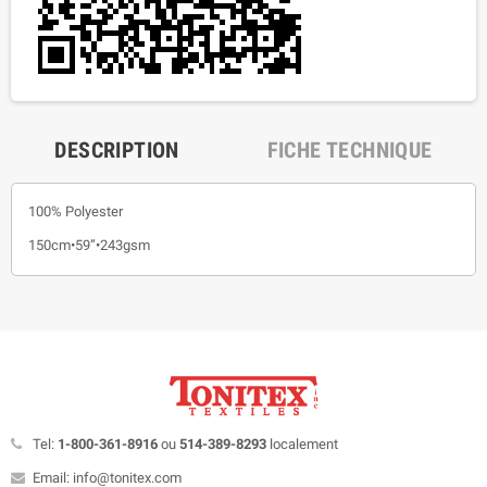
DESCRIPTION
FICHE TECHNIQUE
100% Polyester
150cm•59”•243gsm
Tel:
1-800-361-8916
ou
514-389-8293
localement
Email: info@tonitex.com