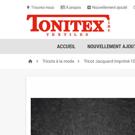
Trouvez-nous
À propos
Nouvellement ajouté
location_on
ACCUEIL
NOUVELLEMENT AJOUT



Tricots à la mode
Tricot Jacquard Imprimé 1