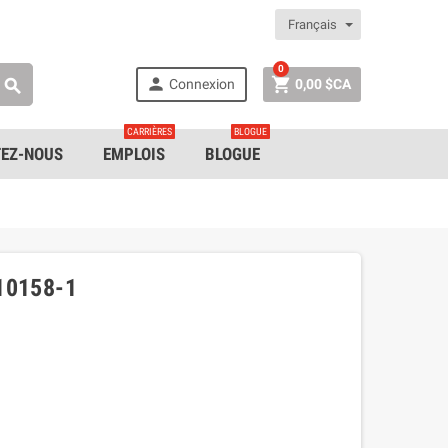
Français
0


Connexion
0,00 $CA

CARRIÈRES
BLOGUE
EZ-NOUS
EMPLOIS
BLOGUE
10158-1