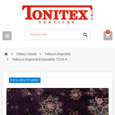
0






Velour mode
Velours imprimé

Velours Imprimé Extensible 7224-4
EXCLUSIVITÉ WEB !