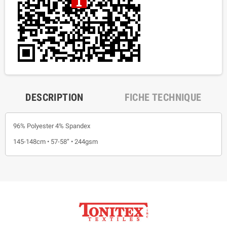
DESCRIPTION
FICHE TECHNIQUE
96% Polyester 4% Spandex
145-148cm • 57-58” • 244gsm