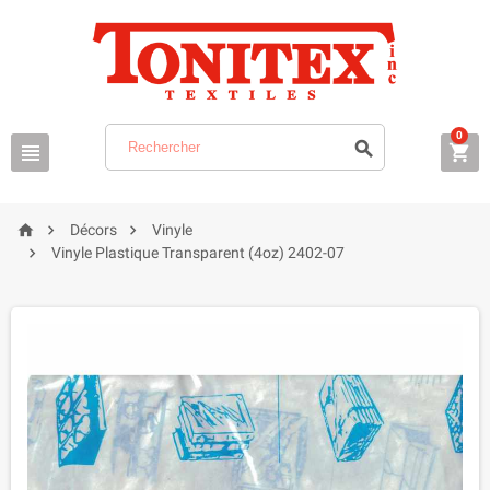
0






Décors
Vinyle

Vinyle Plastique Transparent (4oz) 2402-07