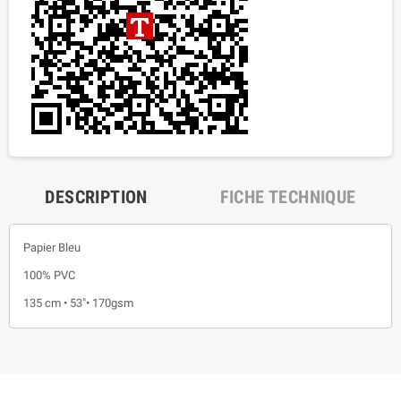
DESCRIPTION
FICHE TECHNIQUE
Papier Bleu
100% PVC
135 cm • 53"• 170gsm