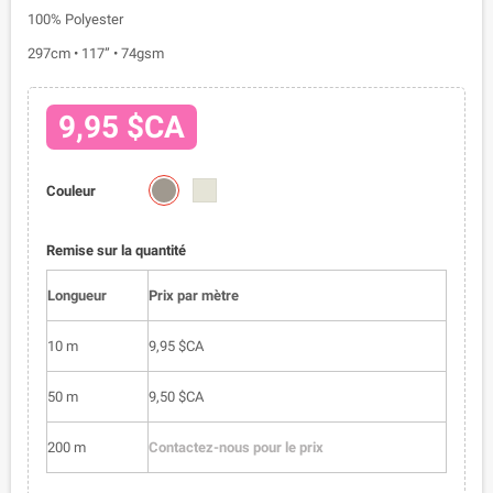
100% Polyester
297cm • 117” • 74gsm
9,95 $CA
0609-
0609-
Couleur
1
2
Remise sur la quantité
Longueur
Prix par mètre
10 m
9,95 $CA
50 m
9,50 $CA
200 m
Contactez-nous pour le prix