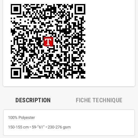
DESCRIPTION
FICHE TECHNIQUE
100% Polyester
150-155 cm • 59-”61” • 230-276 gsm