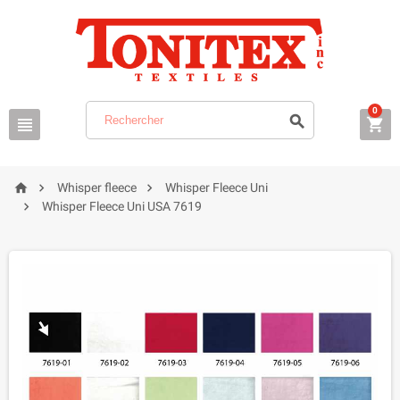
0






Whisper fleece
Whisper Fleece Uni

Whisper Fleece Uni USA 7619