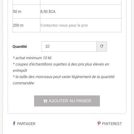
50 m
8,50 $CA
200 m
Contactez-nous pour le prix
refresh
Quantité
* achat minimum 10 M.
* coupes d'échantillons sujettes à des prix plus élevés en
entrepôt
* la taille des morceaux peut varier légèrement de la quantité
commandée
AJOUTER AU PANIER
PARTAGER
PINTEREST