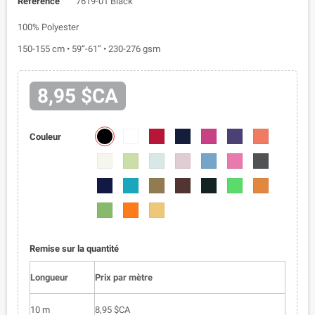
Référence
7619-01 Black
100% Polyester
150-155 cm • 59”-61” • 230-276 gsm
8,95 $CA
7619-
7619-
7619-
7619-
7619-
7619-
7619-
Couleur
01
02
03
04
05
06
07
7619-
7619-
7619-
7619-
7619-
7619-
7619-
08
09
010
011
012
013
014
7619-
7619-
7619-
7619-
7619-
7619-
7619-
015
016
017
018
019
020
021
7619-
7619-
7619-
022
023
024
Remise sur la quantité
Longueur
Prix par mètre
10 m
8,95 $CA