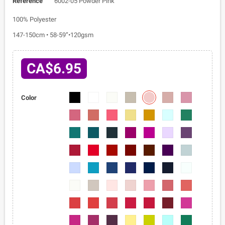
Reference
6002-05 Powder Pink
100% Polyester
147-150cm • 58-59”•120gsm
CA$6.95
6002-
6002-
6002-
6002-
6002-
6002-
6002-
Color
05
01
02
03
04
06
07
6002-
6002-
6002-
6002-
6002-
6002-
6002-
08
09
010
011
012
013
014
6002-
6002-
6002-
6002-
6002-
6002-
6002-
015
016
017
018
019
020
021
6002-
6002-
6002-
6002-
6002-
6002-
6002-
022
023
024
025
026
027
028
6002-
6002-
6002-
6002-
6002-
6002-
6002-
029
030
031
032
033
034
035
6002-
6002-
6002-
6002-
6002-
6002-
6002-
036
037
038
039
040
041
042
6002-
6002-
6002-
6002-
6002-
6002-
6002-
043
044
045
046
047
048
049
6002-
6002-
6002-
6002-
6002-
6002-
6002-