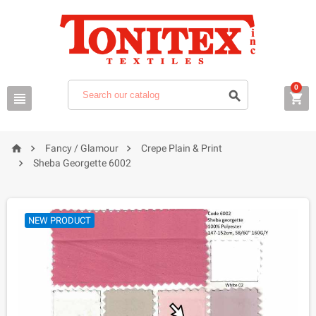
0






Fancy / Glamour
Crepe Plain & Print

Sheba Georgette 6002
NEW PRODUCT