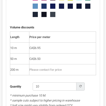
050
051
052
053
054
055
056
6002-
6002-
6002-
6002-
6002-
6002-
6002-
057
058
059
060
061
062
063
6002-
6002-
6002-
064
065
066
Volume discounts
Length
Price per meter
10 m
CA$6.95
50 m
CA$6.50
200 m
Please contact for price
refresh
Quantity
* minimum purchase 10 M.
* sample cuts subject to higher pricing in warehouse
* bolt size might vary slightly from ordered QTY