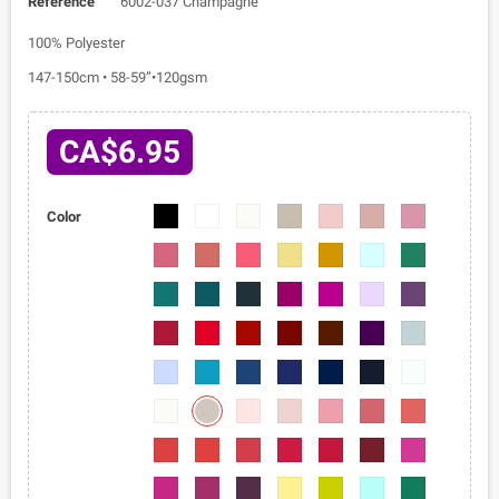
Reference
6002-037 Champagne
100% Polyester
147-150cm • 58-59”•120gsm
CA$6.95
6002-
6002-
6002-
6002-
6002-
6002-
6002-
Color
01
02
03
04
05
06
07
6002-
6002-
6002-
6002-
6002-
6002-
6002-
08
09
010
011
012
013
014
6002-
6002-
6002-
6002-
6002-
6002-
6002-
015
016
017
018
019
020
021
6002-
6002-
6002-
6002-
6002-
6002-
6002-
022
023
024
025
026
027
028
6002-
6002-
6002-
6002-
6002-
6002-
6002-
029
030
031
032
033
034
035
6002-
6002-
6002-
6002-
6002-
6002-
6002-
037
036
038
039
040
041
042
6002-
6002-
6002-
6002-
6002-
6002-
6002-
043
044
045
046
047
048
049
6002-
6002-
6002-
6002-
6002-
6002-
6002-