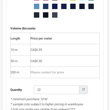
050
051
052
053
054
055
056
6002-
6002-
6002-
6002-
6002-
6002-
6002-
057
058
059
060
061
062
063
6002-
6002-
6002-
064
065
066
Volume discounts
Length
Price per meter
10 m
CA$6.95
50 m
CA$6.50
200 m
Please contact for price
refresh
Quantity
* minimum purchase 10 M.
* sample cuts subject to higher pricing in warehouse
* bolt size might vary slightly from ordered QTY