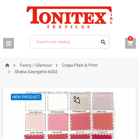
0






Fancy / Glamour
Crepe Plain & Print

Sheba Georgette 6002
NEW PRODUCT